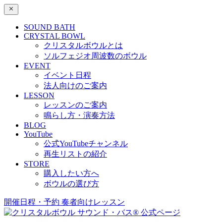
SOUND BATH
CRYSTAL BOWL
クリスタルボウルとは
ソルフェジオ周波数のボウル
EVENT
イベント日程
法人向けのご案内
LESSON
レッスンのご案内
鳴らし方・演奏方法
BLOG
YouTube
公式YouTubeチャンネル
再生リストの紹介
STORE
購入したい方へ
ボウルの選び方
開催日程・予約
奏者向けレッスン