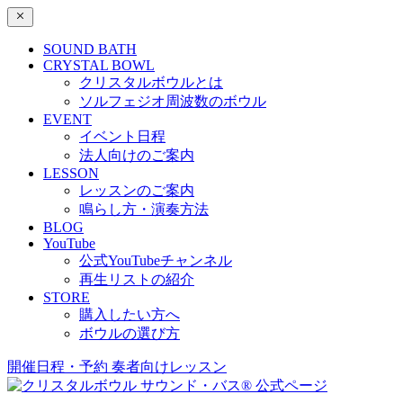
SOUND BATH
CRYSTAL BOWL
クリスタルボウルとは
ソルフェジオ周波数のボウル
EVENT
イベント日程
法人向けのご案内
LESSON
レッスンのご案内
鳴らし方・演奏方法
BLOG
YouTube
公式YouTubeチャンネル
再生リストの紹介
STORE
購入したい方へ
ボウルの選び方
開催日程・予約
奏者向けレッスン