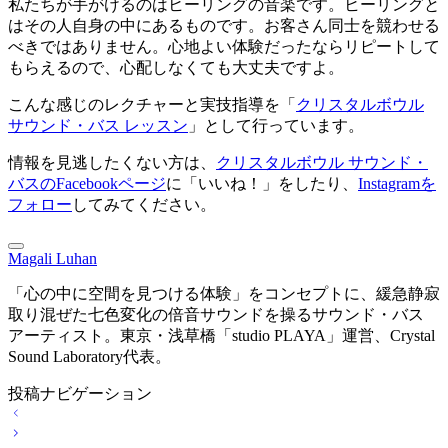
私たちが手がけるのはヒーリングの音楽です。ヒーリングと
はその人自身の中にあるものです。お客さん同士を競わせる
べきではありません。心地よい体験だったならリピートして
もらえるので、心配しなくても大丈夫ですよ。
こんな感じのレクチャーと実技指導を「
クリスタルボウル
サウンド・バス レッスン
」として行っています。
情報を見逃したくない方は、
クリスタルボウル サウンド・
バスのFacebookページ
に「いいね！」をしたり、
Instagramを
フォロー
してみてください。
Magali Luhan
「心の中に空間を見つける体験」をコンセプトに、緩急静寂
取り混ぜた七色変化の倍音サウンドを操るサウンド・バス
アーティスト。東京・浅草橋「studio PLAYA」運営、Crystal
Sound Laboratory代表。
投稿ナビゲーション