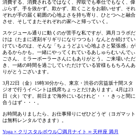
消費する、消費されるではなく、搾取でも奉仕でもなく、偉
ぶらず、手を抜かず、欺かず、欺くことをお願いせず、それ
ぞれが手の届く範囲の心地よさを持ち寄り、ひとつへと融合
させ、そしてまたそれぞれの家へと帰っていく。
スケジュール通りに動くのが苦手な私ですが、満月コラボだ
けは（たまに遅刻ギリギリになりつつも）なんとか続けてい
けているのは、そんな「ちょうどよい心地よさと緊張感」が
あるからかも。一緒にやってくれているあしゅらむいんでぃ
ごさん、ミラーボーラーさんにもありがとう。ご来場いただ
き、一緒の時間を過ごしていただけている皆様ももちろんあ
りがとうございます。
3月22日（金）19時30分から、東京・渋谷の宮益坂十間スタ
ジオで行うイベントは残席ちょっとだけあります。4月は23
日（火）です。前日まで海外にいるけれど・・・きっと間に
合うはず・・・。
お時間ありましたら、お仕事帰りにぜひどうぞ（ヨガマット
は無料レンタルできます）。
Yoga × クリスタルボウル◯満月ナイト ∞ 天秤座 満月