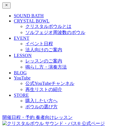
SOUND BATH
CRYSTAL BOWL
クリスタルボウルとは
ソルフェジオ周波数のボウル
EVENT
イベント日程
法人向けのご案内
LESSON
レッスンのご案内
鳴らし方・演奏方法
BLOG
YouTube
公式YouTubeチャンネル
再生リストの紹介
STORE
購入したい方へ
ボウルの選び方
開催日程・予約
奏者向けレッスン