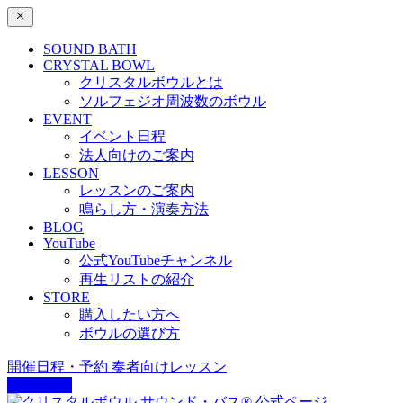
SOUND BATH
CRYSTAL BOWL
クリスタルボウルとは
ソルフェジオ周波数のボウル
EVENT
イベント日程
法人向けのご案内
LESSON
レッスンのご案内
鳴らし方・演奏方法
BLOG
YouTube
公式YouTubeチャンネル
再生リストの紹介
STORE
購入したい方へ
ボウルの選び方
開催日程・予約
奏者向けレッスン