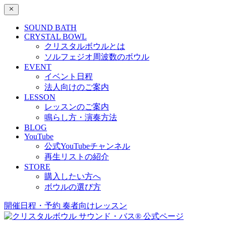
SOUND BATH
CRYSTAL BOWL
クリスタルボウルとは
ソルフェジオ周波数のボウル
EVENT
イベント日程
法人向けのご案内
LESSON
レッスンのご案内
鳴らし方・演奏方法
BLOG
YouTube
公式YouTubeチャンネル
再生リストの紹介
STORE
購入したい方へ
ボウルの選び方
開催日程・予約
奏者向けレッスン