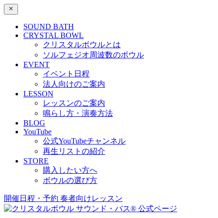
SOUND BATH
CRYSTAL BOWL
クリスタルボウルとは
ソルフェジオ周波数のボウル
EVENT
イベント日程
法人向けのご案内
LESSON
レッスンのご案内
鳴らし方・演奏方法
BLOG
YouTube
公式YouTubeチャンネル
再生リストの紹介
STORE
購入したい方へ
ボウルの選び方
開催日程・予約
奏者向けレッスン