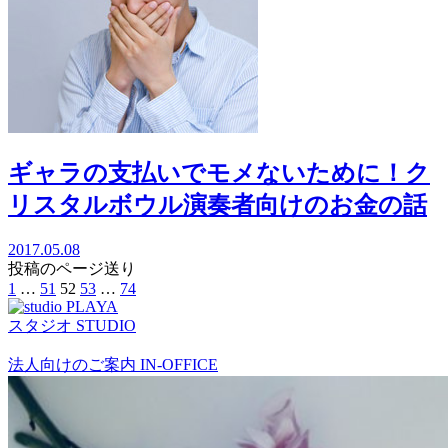
ギャラの支払いでモメないために！ク
リスタルボウル演奏者向けのお金の話
2017.05.08
投稿のページ送り
1
…
51
52
53
…
74
スタジオ
STUDIO
法人向けのご案内
IN-OFFICE