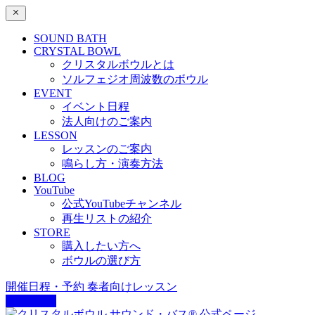
SOUND BATH
CRYSTAL BOWL
クリスタルボウルとは
ソルフェジオ周波数のボウル
EVENT
イベント日程
法人向けのご案内
LESSON
レッスンのご案内
鳴らし方・演奏方法
BLOG
YouTube
公式YouTubeチャンネル
再生リストの紹介
STORE
購入したい方へ
ボウルの選び方
開催日程・予約
奏者向けレッスン