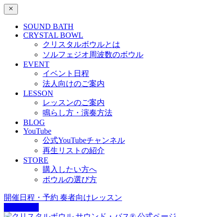
SOUND BATH
CRYSTAL BOWL
クリスタルボウルとは
ソルフェジオ周波数のボウル
EVENT
イベント日程
法人向けのご案内
LESSON
レッスンのご案内
鳴らし方・演奏方法
BLOG
YouTube
公式YouTubeチャンネル
再生リストの紹介
STORE
購入したい方へ
ボウルの選び方
開催日程・予約
奏者向けレッスン