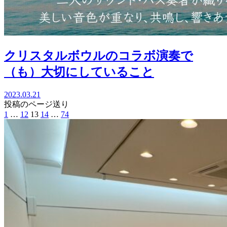
クリスタルボウルのコラボ演奏で
（も）大切にしていること
2023.03.21
投稿のページ送り
1
…
12
13
14
…
74