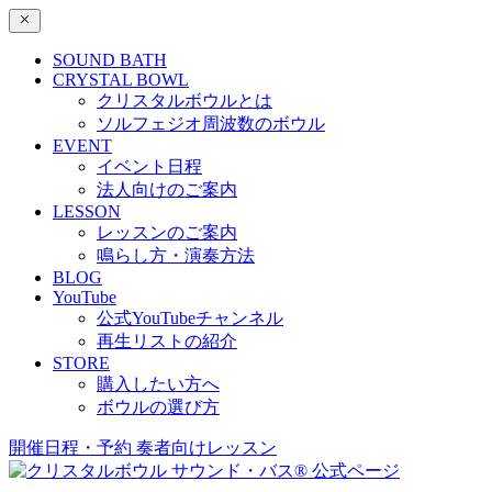
SOUND BATH
CRYSTAL BOWL
クリスタルボウルとは
ソルフェジオ周波数のボウル
EVENT
イベント日程
法人向けのご案内
LESSON
レッスンのご案内
鳴らし方・演奏方法
BLOG
YouTube
公式YouTubeチャンネル
再生リストの紹介
STORE
購入したい方へ
ボウルの選び方
開催日程・予約
奏者向けレッスン